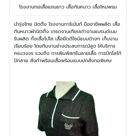
โรงงานทอเสื้อแขนยาว เสื้อกันหนาว เสื้อไหมพรม
นำรุ่งไทย นิตติ้ง โรงงานการ์เม้นท์ มืออาชีพผลิต เสื้อ
กันหนาวผ้านิตติ้ง เกรดงานเทียบเท่างานแบรนด์เนม
รับผลิต ทั้งเสื้อโปโล เสื้อยืดดีไซน์แบบต่างๆ เก็บงาน
เรียบร้อย โดยทีมงานช่างประสบการณ์สูง ให้บริการ
ครบวงจร รวมถึง การพิมพ์สกรีนลายเสื้อ การปักโลโก้
ปักลาย สั่งทำพร้อมเสื้อพร้อมแบบปกสั่งทอพิเศษ