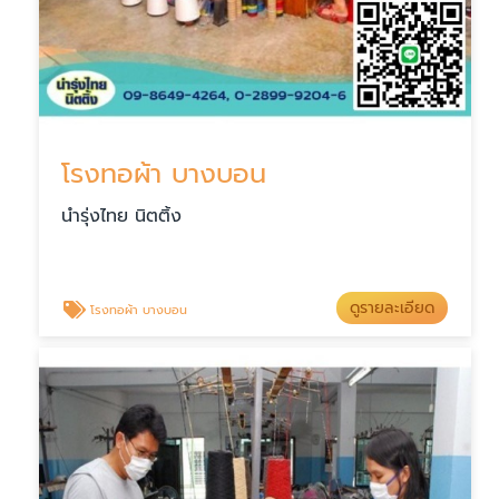
โรงทอผ้า บางบอน
นำรุ่งไทย นิตติ้ง
ดูรายละเอียด
โรงทอผ้า บางบอน